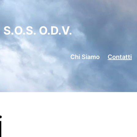
S.O.S. O.d.V.
Chi Siamo
Contatti
i